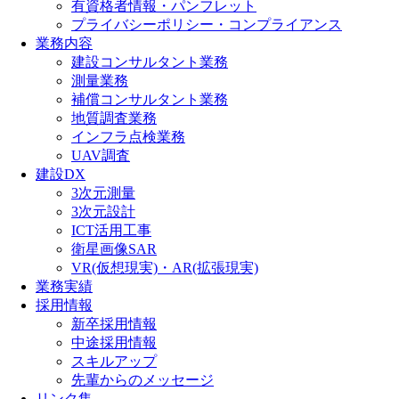
有資格者情報・パンフレット
プライバシーポリシー・コンプライアンス
業務内容
建設コンサルタント業務
測量業務
補償コンサルタント業務
地質調査業務
インフラ点検業務
UAV調査
建設DX
3次元測量
3次元設計
ICT活用工事
衛星画像SAR
VR(仮想現実)・AR(拡張現実)
業務実績
採用情報
新卒採用情報
中途採用情報
スキルアップ
先輩からのメッセージ
リンク集