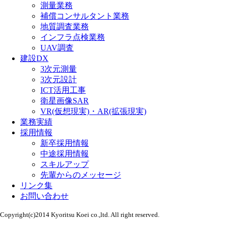
測量業務
補償コンサルタント業務
地質調査業務
インフラ点検業務
UAV調査
建設DX
3次元測量
3次元設計
ICT活用工事
衛星画像SAR
VR(仮想現実)・AR(拡張現実)
業務実績
採用情報
新卒採用情報
中途採用情報
スキルアップ
先輩からのメッセージ
リンク集
お問い合わせ
Copyright(c)2014 Kyoritsu Koei co.,ltd. All right reserved.