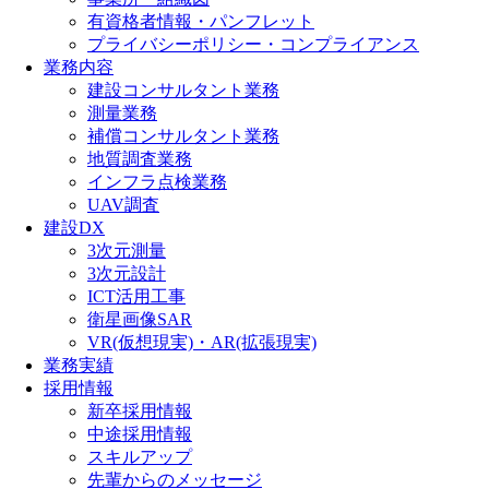
有資格者情報・パンフレット
プライバシーポリシー・コンプライアンス
業務内容
建設コンサルタント業務
測量業務
補償コンサルタント業務
地質調査業務
インフラ点検業務
UAV調査
建設DX
3次元測量
3次元設計
ICT活用工事
衛星画像SAR
VR(仮想現実)・AR(拡張現実)
業務実績
採用情報
新卒採用情報
中途採用情報
スキルアップ
先輩からのメッセージ